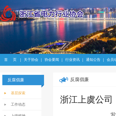
首     页
关于协会
协会要闻
行业资讯
通知公告
会员
反腐倡廉
反腐倡廉
基层探索
浙江上虞公司
工作动态
上级精神